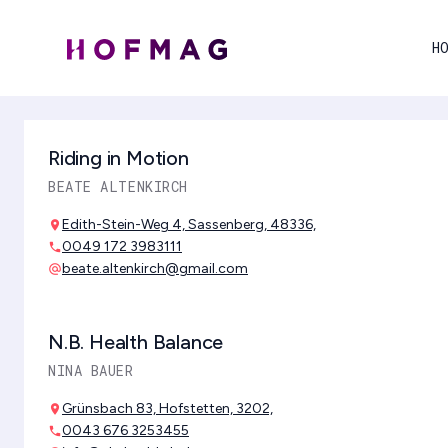
H
Riding in Motion
BEATE ALTENKIRCH
Edith-Stein-Weg 4, Sassenberg, 48336,
location_on
0049 172 3983111
phone
beate.altenkirch@gmail.com
alternate_email
N.B. Health Balance
NINA BAUER
Grünsbach 83, Hofstetten, 3202,
location_on
0043 676 3253455
phone