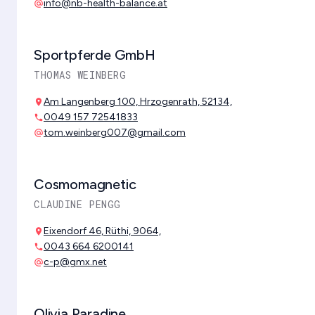
info@nb-health-balance.at
alternate_email
Sportpferde GmbH
THOMAS WEINBERG
Am Langenberg 100, Hrzogenrath, 52134,
location_on
0049 157 72541833
phone
tom.weinberg007@gmail.com
alternate_email
Cosmomagnetic
CLAUDINE PENGG
Eixendorf 46, Rüthi, 9064,
location_on
0043 664 6200141
phone
c-p@gmx.net
alternate_email
Olivia Paradine