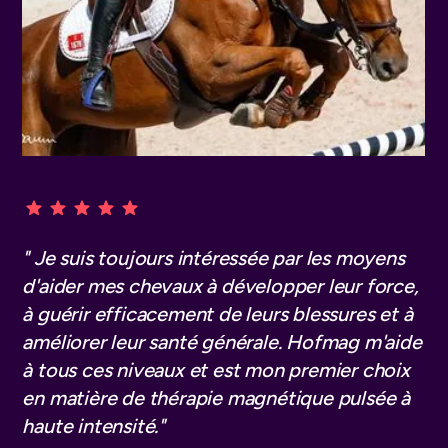
" Je suis toujours intéressée par les moyens
"Nous utilisons Hofmag depuis de
"Nous utilisons Hofmag depuis plus d'un an
d'aider mes chevaux à développer leur force,
nombreuses années. Nos chevaux l'adorent.
dans le cadre de la routine de nos chevaux, il
à guérir efficacement de leurs blessures et à
Nous l'utilisons principalement pour la
aide à la récupération ainsi qu'aux blessures.
améliorer leur santé générale. Hofmag m'aide
régénération. Nos chevaux sont tout
Nous avons remarqué une amélioration de
à tous ces niveaux et est mon premier choix
simplement plus motivés à l'entraînement et
leur souplesse et de leur bien-être général,
en matière de thérapie magnétique pulsée à
au tournoi. Les chevaux se sentent bien et
nous ne voudrions donc pas nous en passer !"
haute intensité."
nous remercient"