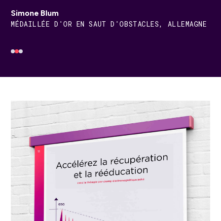
Jack Whitaker
Simone Blum
Jessica von Bredow Werndl
CAVALIER DE SAUT D'OBSTACLES INTERNATIONAL
MÉDAILLÉE D'OR EN SAUT D'OBSTACLES, ALLEMAGNE
DOUBLE CHAMPIONNE OLYMPIQUE