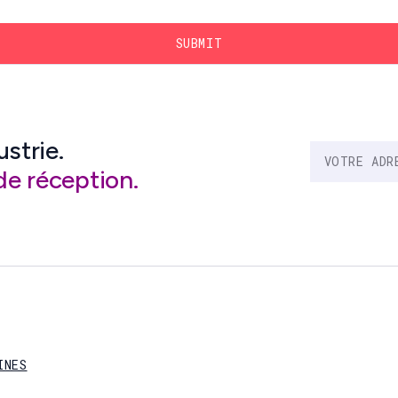
ustrie.
de réception.
INES